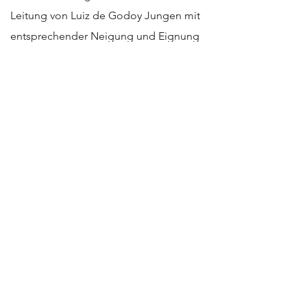
Leitung von Luiz de Godoy Jungen mit
entsprechender Neigung und Eignung
ganzjährig auf solistische Aufgaben an
großen Bühnen vor. Auch die
Vorbereitung von jungen
Männerstimmen auf ein
Gesangsstudium ist Teil der
Solistenklasse. Ermöglicht wird diese
Solistenklasse von der Oscar- und Vera
Ritter-Stiftung, Hamburg.
Stipendien
Der Verein bietet ein
niedrigeschwelliges, vielfältiges