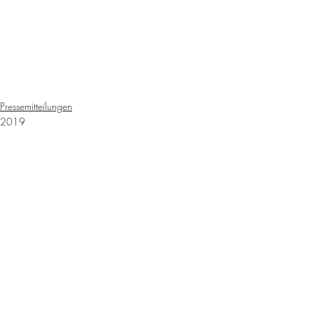
Pressemitteilungen
2019
Kommentare
Kommentar verfassen...