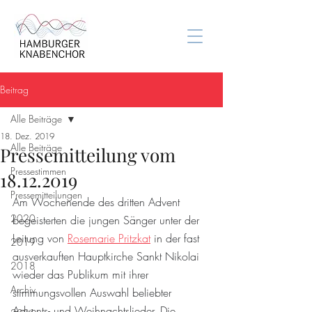
Beitrag
Alle Beiträge
18. Dez. 2019
Alle Beiträge
Pressemitteilung vom
Pressestimmen
18.12.2019
Pressemitteilungen
Am Wochenende des dritten Advent 
2020
begeisterten die jungen Sänger unter der 
Leitung von 
Rosemarie Pritzkat
 in 
der fast 
2019
ausverkauften Hauptkirche Sankt Nikolai 
2018
wieder das Publikum mit ihrer 
Archiv
stimmungsvollen Auswahl beliebter 
Advents- und Weihnachtslieder. Die 