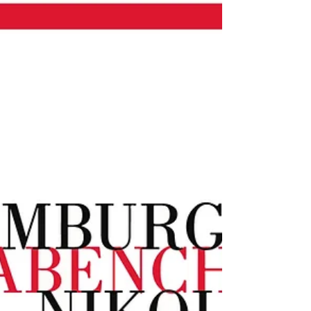
Es ist eine besonders schöne Tradition zum
Jahresbeginn: die Verleihung der goldenen
Ehrennadeln für langjähriges Singen im Hamburger...