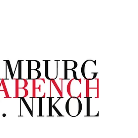
Weihnachtszeit ist Hochsaison beim Hamburger
Knabenchor. Gerade von einer zweiwöchigen...